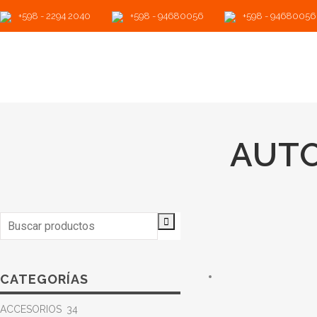
+598 - 2294 2040
+598 - 94680056
+598 - 94680056
AUT
Search
for:
CATEGORÍAS
ACCESORIOS
34