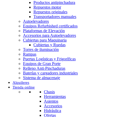
Productos antipinchadura
Repuestos motor
Repuestos originales
Transportadores manuales
Autoelevadores
Equipos Refurbished certificados
Plataformas de Elevación
Accesorios para Autoelevadores
Cubiertas para Maquinaria
Cubiertas y Ruedas
Torres de iluminación
Rampas
Puertas Logísticas y Frigoríficas
Equipos de Gran Porte
Relleno Anti-Pinchaduras
Baterías y cargadores industriales
Sistema de almacenaje
Alquileres
Tienda online
Chasis
Herramientas
Asientos
Accesorios
Hidráulica
Ofertas