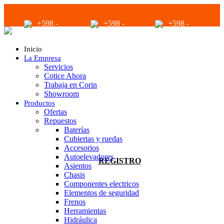
+598 -
+598 -
+598 -
2294 2040
94680056
94680056
Inicio
La Empresa
Servicios
Cotice Ahora
Trabaja en Corin
Showroom
Productos
infoventas@corinrentup.com.uy
Ofertas
Repuestos
Baterías
Cubiertas y ruedas
ACCEDER
Accesorios
Autoelevadores
REGISTRO
Asientos
Chasis
Componentes electricos
Elementos de seguridad
Frenos
Herramientas
Hidráulica