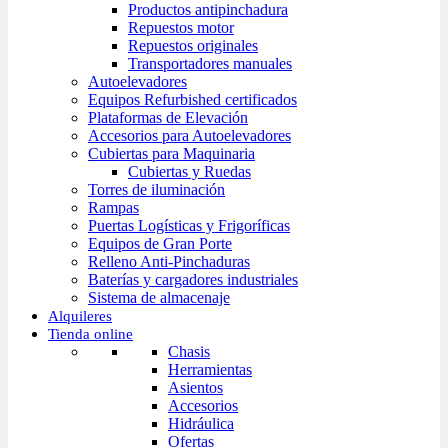
Productos antipinchadura
Repuestos motor
Repuestos originales
Transportadores manuales
Autoelevadores
Equipos Refurbished certificados
Plataformas de Elevación
Accesorios para Autoelevadores
Cubiertas para Maquinaria
Cubiertas y Ruedas
Torres de iluminación
Rampas
Puertas Logísticas y Frigoríficas
Equipos de Gran Porte
Relleno Anti-Pinchaduras
Baterías y cargadores industriales
Sistema de almacenaje
Alquileres
Tienda online
Chasis
Herramientas
Asientos
Accesorios
Hidráulica
Ofertas