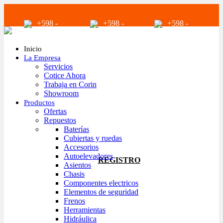
+598 -
+598 -
+598 -
2294 2040
94680056
94680056
Inicio
La Empresa
Servicios
Cotice Ahora
Trabaja en Corin
Showroom
Productos
infoventas@corinrentup.com.uy
Ofertas
Repuestos
Baterías
Cubiertas y ruedas
ACCEDER
Accesorios
Autoelevadores
REGISTRO
Asientos
Chasis
Componentes electricos
Elementos de seguridad
Frenos
Herramientas
Hidráulica