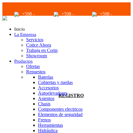
+598 -
+598 -
+598 -
2294 2040
94680056
94680056
Inicio
La Empresa
Servicios
Cotice Ahora
Trabaja en Corin
Showroom
Productos
infoventas@corinrentup.com.uy
Ofertas
Repuestos
Baterías
Cubiertas y ruedas
ACCEDER
Accesorios
Autoelevadores
REGISTRO
Asientos
Chasis
Componentes electricos
Elementos de seguridad
Frenos
Herramientas
Hidráulica