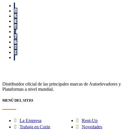
1
2
3
4
5
6
7
8
9
Distribuidor oficial de las principales marcas de Autoelevadores y
Plataformas a nivel mundial.
MENÚ DEL SITIO
La Empresa
Rent-Up
Trabaja en Corin
Novedades