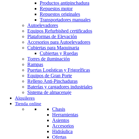
Productos antipinchadura
Repuestos motor
Repuestos originales
Transportadores manuales
Autoelevadores
Equipos Refurbished certificados
Plataformas de Elevación
Accesorios para Autoelevadores
Cubiertas para Maquinaria
Cubiertas y Ruedas
Torres de iluminación
Rampas
Puertas Logísticas y Frigoríficas
Equipos de Gran Porte
Relleno Anti-Pinchaduras
Baterías y cargadores industriales
Sistema de almacenaje
Alquileres
Tienda online
Chasis
Herramientas
Asientos
Accesorios
Hidráulica
Ofertas