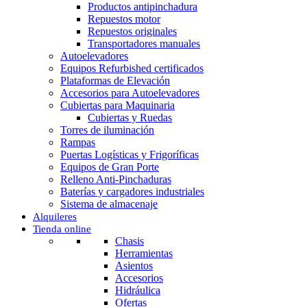
Productos antipinchadura
Repuestos motor
Repuestos originales
Transportadores manuales
Autoelevadores
Equipos Refurbished certificados
Plataformas de Elevación
Accesorios para Autoelevadores
Cubiertas para Maquinaria
Cubiertas y Ruedas
Torres de iluminación
Rampas
Puertas Logísticas y Frigoríficas
Equipos de Gran Porte
Relleno Anti-Pinchaduras
Baterías y cargadores industriales
Sistema de almacenaje
Alquileres
Tienda online
Chasis
Herramientas
Asientos
Accesorios
Hidráulica
Ofertas