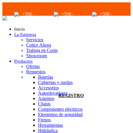
+598 -
+598 -
+598 -
2294 2040
94680056
94680056
Inicio
La Empresa
Servicios
Cotice Ahora
Trabaja en Corin
Showroom
Productos
infoventas@corinrentup.com.uy
Ofertas
Repuestos
Baterías
Cubiertas y ruedas
ACCEDER
Accesorios
Autoelevadores
REGISTRO
Asientos
Chasis
Componentes electricos
Elementos de seguridad
Frenos
Herramientas
Hidráulica