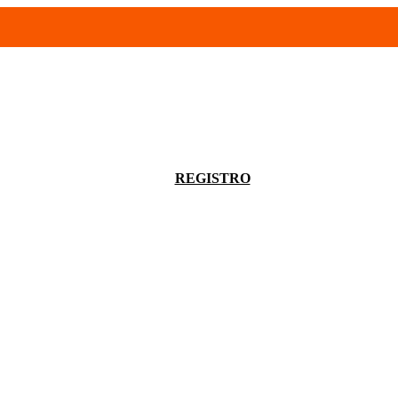
- 94680056
infoventas@corinrentup.com.uy
ACCEDER
REGISTRO