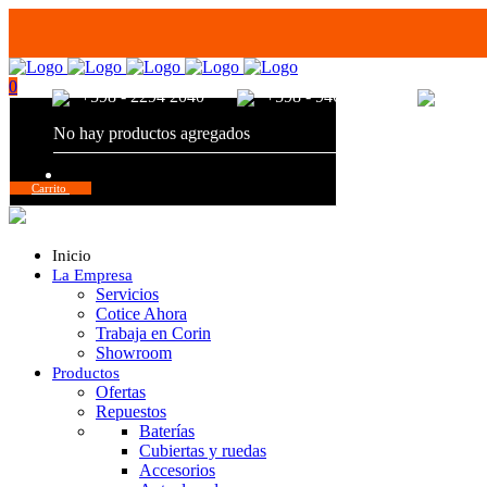
0
+598 - 2294 2040
+598 - 94680056
+598 
No hay productos agregados
Total:
$
0,00
Carrito
Inicio
La Empresa
Servicios
Cotice Ahora
Trabaja en Corin
Showroom
Productos
Ofertas
Repuestos
Baterías
Cubiertas y ruedas
Accesorios