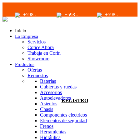
+598 -
+598 -
+598 -
2294 2040
94680056
94680056
Inicio
La Empresa
Servicios
Cotice Ahora
Trabaja en Corin
Showroom
Productos
infoventas@corinrentup.com.uy
Ofertas
Repuestos
Baterías
Cubiertas y ruedas
ACCEDER
Accesorios
Autoelevadores
REGISTRO
Asientos
Chasis
Componentes electricos
Elementos de seguridad
Frenos
Herramientas
Hidráulica