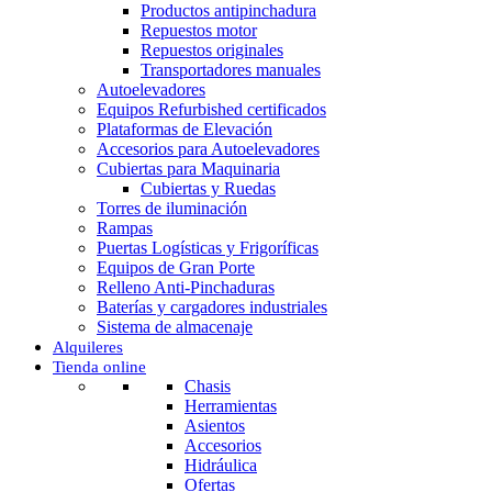
Productos antipinchadura
Repuestos motor
Repuestos originales
Transportadores manuales
Autoelevadores
Equipos Refurbished certificados
Plataformas de Elevación
Accesorios para Autoelevadores
Cubiertas para Maquinaria
Cubiertas y Ruedas
Torres de iluminación
Rampas
Puertas Logísticas y Frigoríficas
Equipos de Gran Porte
Relleno Anti-Pinchaduras
Baterías y cargadores industriales
Sistema de almacenaje
Alquileres
Tienda online
Chasis
Herramientas
Asientos
Accesorios
Hidráulica
Ofertas