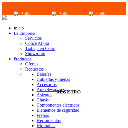
+598 -
+598 -
+598 -
2294 2040
94680056
94680056
Inicio
La Empresa
Servicios
Cotice Ahora
Trabaja en Corin
Showroom
Productos
infoventas@corinrentup.com.uy
Ofertas
Repuestos
Baterías
Cubiertas y ruedas
ACCEDER
Accesorios
Autoelevadores
REGISTRO
Asientos
Chasis
Componentes electricos
Elementos de seguridad
Frenos
Herramientas
Hidráulica