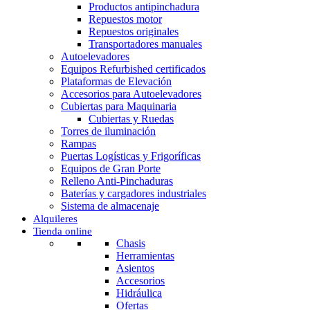
Productos antipinchadura
Repuestos motor
Repuestos originales
Transportadores manuales
Autoelevadores
Equipos Refurbished certificados
Plataformas de Elevación
Accesorios para Autoelevadores
Cubiertas para Maquinaria
Cubiertas y Ruedas
Torres de iluminación
Rampas
Puertas Logísticas y Frigoríficas
Equipos de Gran Porte
Relleno Anti-Pinchaduras
Baterías y cargadores industriales
Sistema de almacenaje
Alquileres
Tienda online
Chasis
Herramientas
Asientos
Accesorios
Hidráulica
Ofertas