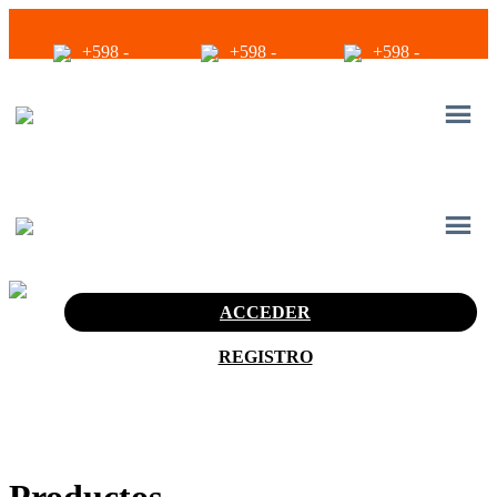
+598 -
+598 -
+598 -
2294 2040
94680056
94680056
infoventas@corinrentup.com.uy
ACCEDER
REGISTRO