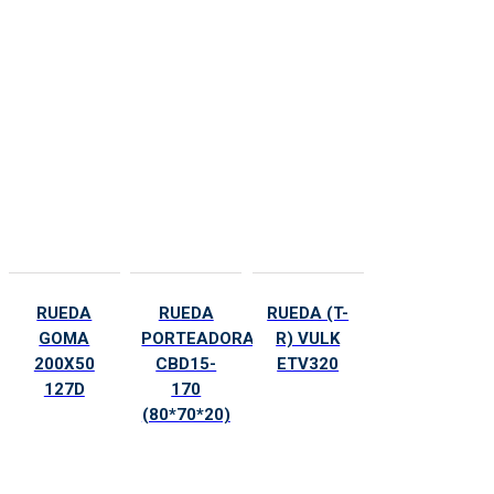
RUEDA
RUEDA
RUEDA (T-
GOMA
PORTEADORA
R) VULK
200X50
CBD15-
ETV320
127D
170
(80*70*20)