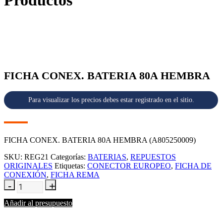
Productos
FICHA CONEX. BATERIA 80A HEMBRA
Para visualizar los precios debes estar registrado en el sitio.
FICHA CONEX. BATERIA 80A HEMBRA (A805250009)
SKU:
REG21
Categorías:
BATERIAS
,
REPUESTOS
ORIGINALES
Etiquetas:
CONECTOR EUROPEO
,
FICHA DE
CONEXIÓN
,
FICHA REMA
Añadir al presupuesto