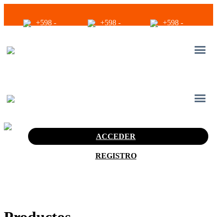
+598 -
+598 -
+598 -
2294 2040
94680056
94680056
infoventas@corinrentup.com.uy
ACCEDER
REGISTRO