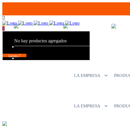
+598 - 2294 2040
+598 - 94680056
+598 
0
No hay productos agregados
Total:
$
0,00
Carrito
LA EMPRESA
PRODU
LA EMPRESA
PRODU