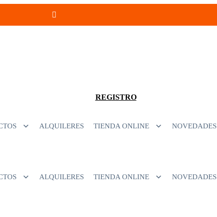
- 94680056
infoventas@corinrentup.com.uy
ACCEDER
REGISTRO
CTOS
ALQUILERES
TIENDA ONLINE
NOVEDADES
CTOS
ALQUILERES
TIENDA ONLINE
NOVEDADES