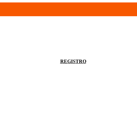
- 94680056
infoventas@corinrentup.com.uy
ACCEDER
REGISTRO