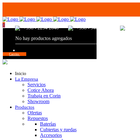
0
+598 - 2294 2040
+598 - 94680056
+598 
No hay productos agregados
Total:
$
0,00
Carrito
Inicio
La Empresa
Servicios
Cotice Ahora
Trabaja en Corin
Showroom
Productos
Ofertas
Repuestos
Baterías
Cubiertas y ruedas
Accesorios