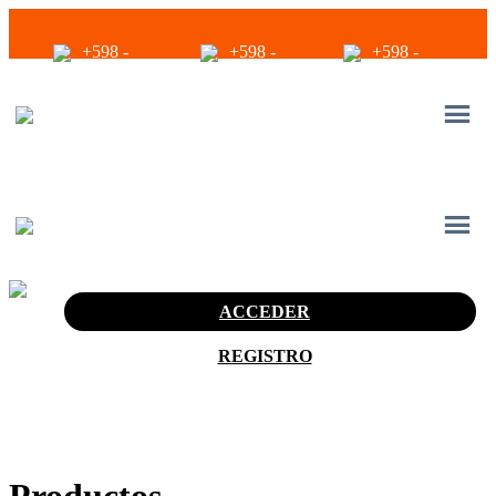
+598 -
+598 -
+598 -
2294 2040
94680056
94680056
infoventas@corinrentup.com.uy
ACCEDER
REGISTRO