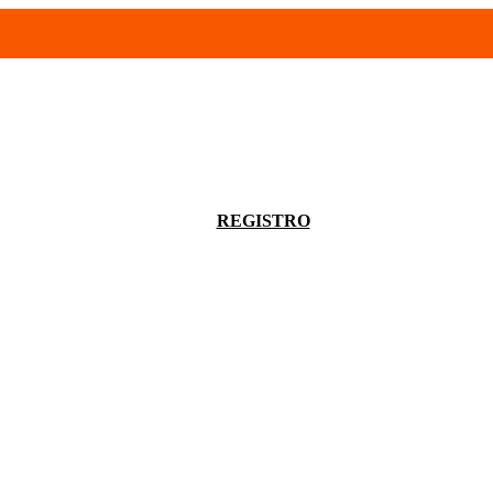
- 94680056
infoventas@corinrentup.com.uy
ACCEDER
REGISTRO