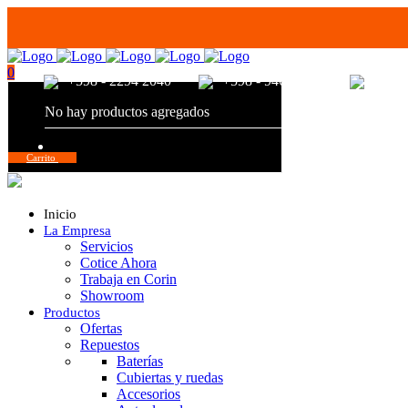
0
+598 - 2294 2040
+598 - 94680056
+598 
No hay productos agregados
Total:
$
0,00
Carrito
Inicio
La Empresa
Servicios
Cotice Ahora
Trabaja en Corin
Showroom
Productos
Ofertas
Repuestos
Baterías
Cubiertas y ruedas
Accesorios