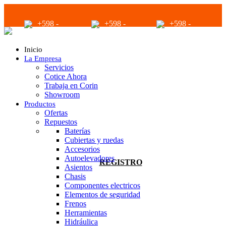
+598 -
+598 -
+598 -
2294 2040
94680056
94680056
Inicio
La Empresa
Servicios
Cotice Ahora
Trabaja en Corin
Showroom
Productos
infoventas@corinrentup.com.uy
Ofertas
Repuestos
Baterías
Cubiertas y ruedas
ACCEDER
Accesorios
Autoelevadores
REGISTRO
Asientos
Chasis
Componentes electricos
Elementos de seguridad
Frenos
Herramientas
Hidráulica