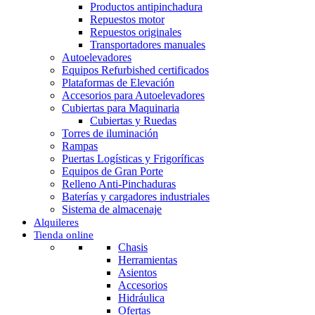
Productos antipinchadura
Repuestos motor
Repuestos originales
Transportadores manuales
Autoelevadores
Equipos Refurbished certificados
Plataformas de Elevación
Accesorios para Autoelevadores
Cubiertas para Maquinaria
Cubiertas y Ruedas
Torres de iluminación
Rampas
Puertas Logísticas y Frigoríficas
Equipos de Gran Porte
Relleno Anti-Pinchaduras
Baterías y cargadores industriales
Sistema de almacenaje
Alquileres
Tienda online
Chasis
Herramientas
Asientos
Accesorios
Hidráulica
Ofertas