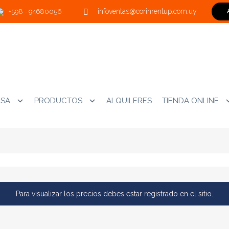
infoventas@corinrentup.com.uy
+598 - 94680056
ESA
PRODUCTOS
ALQUILERES
TIENDA ONLINE
PRODUCTOS
Para visualizar los precios debes estar registrado en el sitio.