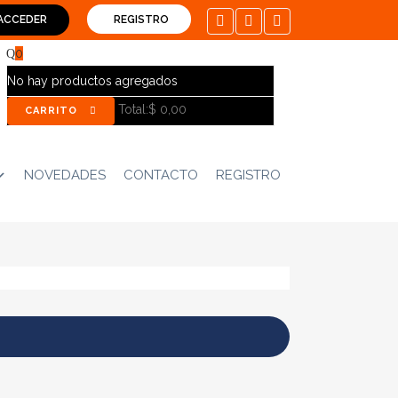
ACCEDER
REGISTRO
0
No hay productos agregados
Total:
$
0,00
CARRITO
NOVEDADES
CONTACTO
REGISTRO