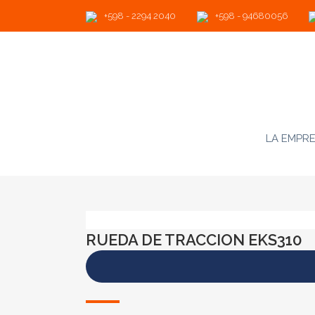
+598 - 2294 2040
+598 - 94680056
LA EMPR
RUEDA DE TRACCION EKS310