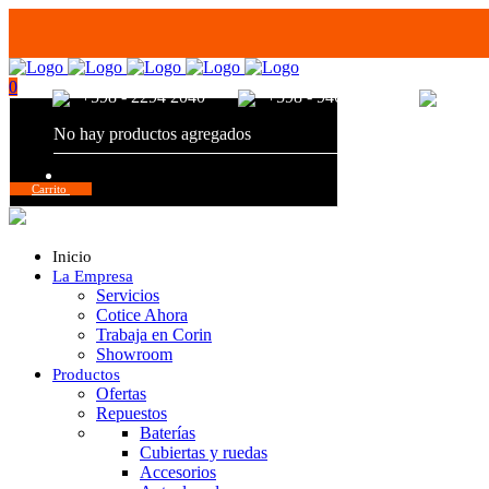
0
+598 - 2294 2040
+598 - 94680056
+598 
No hay productos agregados
Total:
$
0,00
Carrito
Inicio
La Empresa
Servicios
Cotice Ahora
Trabaja en Corin
Showroom
Productos
Ofertas
Repuestos
Baterías
Cubiertas y ruedas
Accesorios