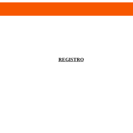
- 94680056
infoventas@corinrentup.com.uy
ACCEDER
REGISTRO