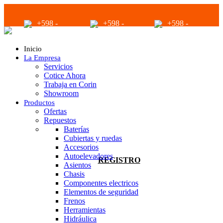
+598 -
+598 -
+598 -
2294 2040
94680056
94680056
Inicio
La Empresa
Servicios
Cotice Ahora
Trabaja en Corin
Showroom
Productos
infoventas@corinrentup.com.uy
Ofertas
Repuestos
Baterías
Cubiertas y ruedas
ACCEDER
Accesorios
Autoelevadores
REGISTRO
Asientos
Chasis
Componentes electricos
Elementos de seguridad
Frenos
Herramientas
Hidráulica