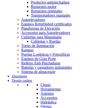
Productos antipinchadura
Repuestos motor
Repuestos originales
Transportadores manuales
Autoelevadores
Equipos Refurbished certificados
Plataformas de Elevación
Accesorios para Autoelevadores
Cubiertas para Maquinaria
Cubiertas y Ruedas
Torres de iluminación
Rampas
Puertas Logísticas y Frigoríficas
Equipos de Gran Porte
Relleno Anti-Pinchaduras
Baterías y cargadores industriales
Sistema de almacenaje
Alquileres
Tienda online
Chasis
Herramientas
Asientos
Accesorios
Hidráulica
Ofertas