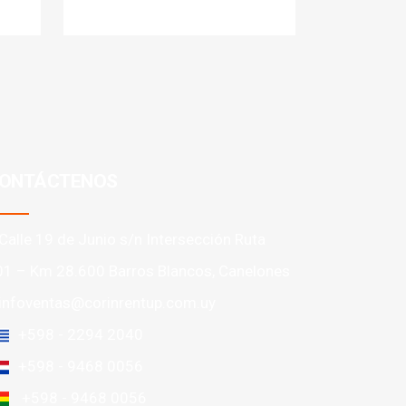
ONTÁCTENOS
Calle 19 de Junio s/n Intersección Ruta
01 – Km 28.600 Barros Blancos, Canelones
infoventas@corinrentup.com.uy
+598 - 2294 2040
+598 - 9468 0056
+598 - 9468 0056