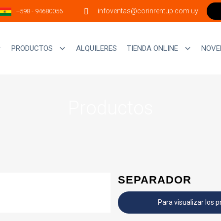
infoventas@corinrentup.com.uy
+598 - 94680056
PRODUCTOS
ALQUILERES
TIENDA ONLINE
NOVE
Productos
SEPARADOR
Para visualizar los p