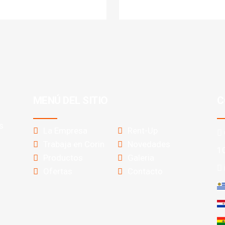
MENÚ DEL SITIO
C
s
La Empresa
Rent-Up
Trabaja en Corin
Novedades
1
Productos
Galeria
Ofertas
Contacto