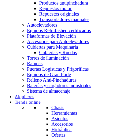
Productos antipinchadura
Repuestos motor
Repuestos originales
Transportadores manuales
Autoelevadores
Equipos Refurbished certificados
Plataformas de Elevación
Accesorios para Autoelevadores
Cubiertas para Maquinaria
Cubiertas y Ruedas
Torres de iluminación
Rampas
Puertas Logísticas y Frigoríficas
Equipos de Gran Porte
Relleno Anti-Pinchaduras
Baterías y cargadores industriales
Sistema de almacenaje
Alquileres
Tienda online
Chasis
Herramientas
Asientos
Accesorios
Hidráulica
Ofertas