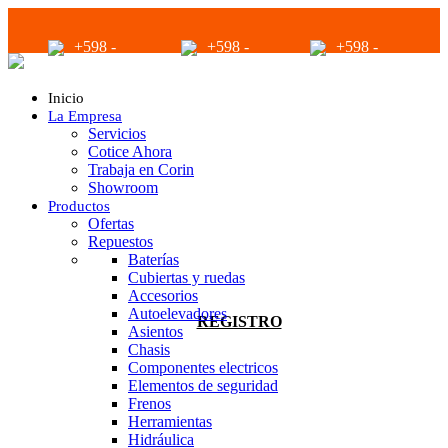
+598 -
+598 -
+598 -
2294 2040
94680056
94680056
Inicio
La Empresa
Servicios
Cotice Ahora
Trabaja en Corin
Showroom
Productos
infoventas@corinrentup.com.uy
Ofertas
Repuestos
Baterías
Cubiertas y ruedas
ACCEDER
Accesorios
Autoelevadores
REGISTRO
Asientos
Chasis
Componentes electricos
Elementos de seguridad
Frenos
Herramientas
Hidráulica