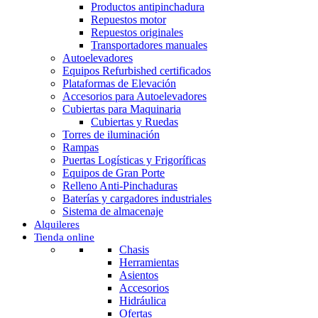
Productos antipinchadura
Repuestos motor
Repuestos originales
Transportadores manuales
Autoelevadores
Equipos Refurbished certificados
Plataformas de Elevación
Accesorios para Autoelevadores
Cubiertas para Maquinaria
Cubiertas y Ruedas
Torres de iluminación
Rampas
Puertas Logísticas y Frigoríficas
Equipos de Gran Porte
Relleno Anti-Pinchaduras
Baterías y cargadores industriales
Sistema de almacenaje
Alquileres
Tienda online
Chasis
Herramientas
Asientos
Accesorios
Hidráulica
Ofertas