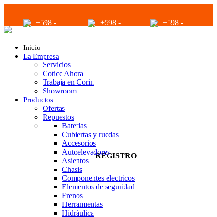
+598 -
+598 -
+598 -
2294 2040
94680056
94680056
Inicio
La Empresa
Servicios
Cotice Ahora
Trabaja en Corin
Showroom
Productos
infoventas@corinrentup.com.uy
Ofertas
Repuestos
Baterías
Cubiertas y ruedas
ACCEDER
Accesorios
Autoelevadores
REGISTRO
Asientos
Chasis
Componentes electricos
Elementos de seguridad
Frenos
Herramientas
Hidráulica