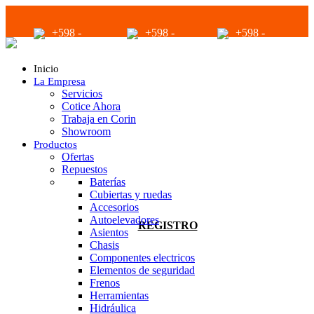
+598 -
+598 -
+598 -
2294 2040
94680056
94680056
Inicio
La Empresa
Servicios
Cotice Ahora
Trabaja en Corin
Showroom
Productos
infoventas@corinrentup.com.uy
Ofertas
Repuestos
Baterías
Cubiertas y ruedas
ACCEDER
Accesorios
Autoelevadores
REGISTRO
Asientos
Chasis
Componentes electricos
Elementos de seguridad
Frenos
Herramientas
Hidráulica