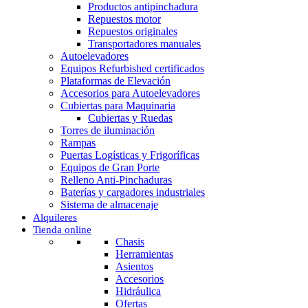
Productos antipinchadura
Repuestos motor
Repuestos originales
Transportadores manuales
Autoelevadores
Equipos Refurbished certificados
Plataformas de Elevación
Accesorios para Autoelevadores
Cubiertas para Maquinaria
Cubiertas y Ruedas
Torres de iluminación
Rampas
Puertas Logísticas y Frigoríficas
Equipos de Gran Porte
Relleno Anti-Pinchaduras
Baterías y cargadores industriales
Sistema de almacenaje
Alquileres
Tienda online
Chasis
Herramientas
Asientos
Accesorios
Hidráulica
Ofertas