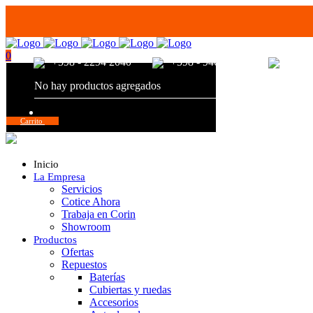
0
+598 - 2294 2040
+598 - 94680056
+598 
No hay productos agregados
Total:
$
0,00
Carrito
Inicio
La Empresa
Servicios
Cotice Ahora
Trabaja en Corin
Showroom
Productos
Ofertas
Repuestos
Baterías
Cubiertas y ruedas
Accesorios