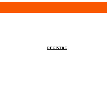
- 94680056
infoventas@corinrentup.com.uy
ACCEDER
REGISTRO