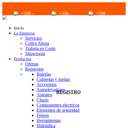
+598 -
+598 -
+598 -
2294 2040
94680056
94680056
Inicio
La Empresa
Servicios
Cotice Ahora
Trabaja en Corin
Showroom
Productos
infoventas@corinrentup.com.uy
Ofertas
Repuestos
Baterías
Cubiertas y ruedas
ACCEDER
Accesorios
Autoelevadores
REGISTRO
Asientos
Chasis
Componentes electricos
Elementos de seguridad
Frenos
Herramientas
Hidráulica