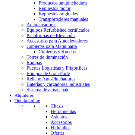
Productos antipinchadura
Repuestos motor
Repuestos originales
Transportadores manuales
Autoelevadores
Equipos Refurbished certificados
Plataformas de Elevación
Accesorios para Autoelevadores
Cubiertas para Maquinaria
Cubiertas y Ruedas
Torres de iluminación
Rampas
Puertas Logísticas y Frigoríficas
Equipos de Gran Porte
Relleno Anti-Pinchaduras
Baterías y cargadores industriales
Sistema de almacenaje
Alquileres
Tienda online
Chasis
Herramientas
Asientos
Accesorios
Hidráulica
Ofertas