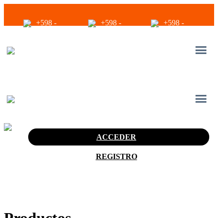
+598 -
+598 -
+598 -
2294 2040
94680056
94680056
infoventas@corinrentup.com.uy
ACCEDER
REGISTRO