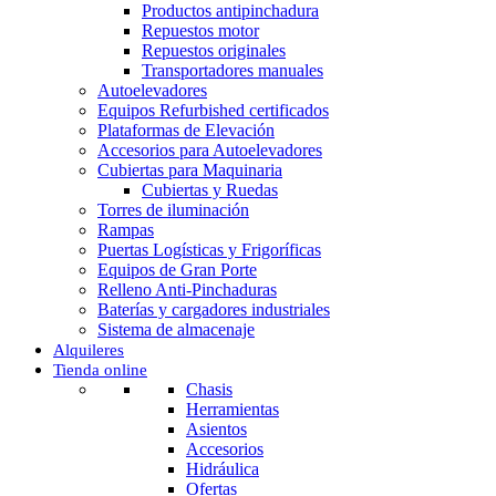
Productos antipinchadura
Repuestos motor
Repuestos originales
Transportadores manuales
Autoelevadores
Equipos Refurbished certificados
Plataformas de Elevación
Accesorios para Autoelevadores
Cubiertas para Maquinaria
Cubiertas y Ruedas
Torres de iluminación
Rampas
Puertas Logísticas y Frigoríficas
Equipos de Gran Porte
Relleno Anti-Pinchaduras
Baterías y cargadores industriales
Sistema de almacenaje
Alquileres
Tienda online
Chasis
Herramientas
Asientos
Accesorios
Hidráulica
Ofertas