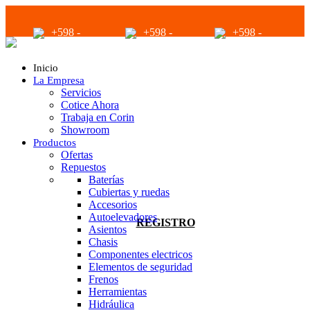
+598 -
+598 -
+598 -
2294 2040
94680056
94680056
Inicio
La Empresa
Servicios
Cotice Ahora
Trabaja en Corin
Showroom
Productos
infoventas@corinrentup.com.uy
Ofertas
Repuestos
Baterías
Cubiertas y ruedas
ACCEDER
Accesorios
Autoelevadores
REGISTRO
Asientos
Chasis
Componentes electricos
Elementos de seguridad
Frenos
Herramientas
Hidráulica