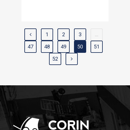
1
2
3
…
47
48
49
50
51
52